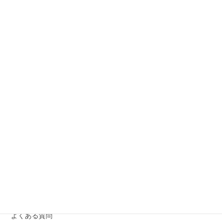
抜け感×深みカラーで、秋冬のおしゃれ顔に。
2025年8月23日
【ビフォーアフター写真あり】エラスチンサプリ3ヶ
月でたるみは改善する？
2025年8月21日
よくある質問に答えます！リ・セルがはじめてのお客
様
2025年7月15日
カテゴリー
Beauty通信
お知らせ
よくある質問