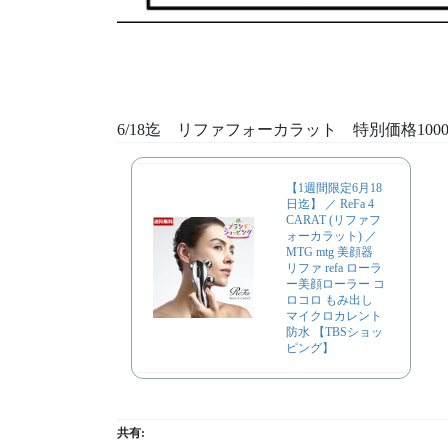
6/18迄 リファフォーカラット 特別価格1000
【1週間限定6月18
日迄】 ／ ReFa 4
CARAT (リファフ
ォーカラット) ／
MTG mtg 美顔器
リファ refa ローラ
ー美顔ローラー コ
ロコロ もみ出し
マイクロカレント
防水 【TBSショッ
ピング】
共有: