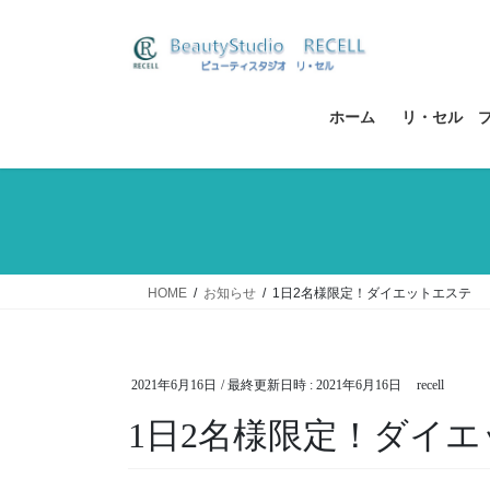
コ
ナ
ン
ビ
テ
ゲ
ン
ー
ツ
シ
ホーム
リ・セル 
へ
ョ
ス
ン
キ
に
ッ
移
プ
動
HOME
お知らせ
1日2名様限定！ダイエットエステ
2021年6月16日
/ 最終更新日時 :
2021年6月16日
recell
1日2名様限定！ダイ