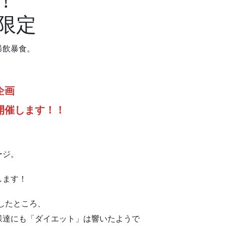
！
限定
暴飲暴食。
企画
開催します！！
ージ。
します！
したところ、
様達にも「ダイエット」は響いたようで