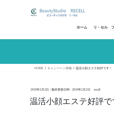
コ
ナ
ン
ビ
テ
ゲ
ン
ー
ツ
シ
ホーム
リ・セル 
へ
ョ
ス
ン
キ
に
ッ
移
プ
動
HOME
キャンペーン情報
温活小顔エステ好評です！
2019年2月2日
/ 最終更新日時 :
2019年2月2日
recell
温活小顔エステ好評で