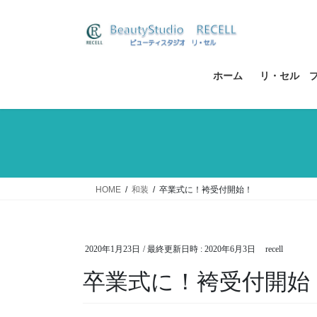
コ
ナ
ン
ビ
テ
ゲ
ン
ー
ツ
シ
ホーム
リ・セル 
へ
ョ
ス
ン
キ
に
ッ
移
プ
動
HOME
和装
卒業式に！袴受付開始！
2020年1月23日
/ 最終更新日時 :
2020年6月3日
recell
卒業式に！袴受付開始