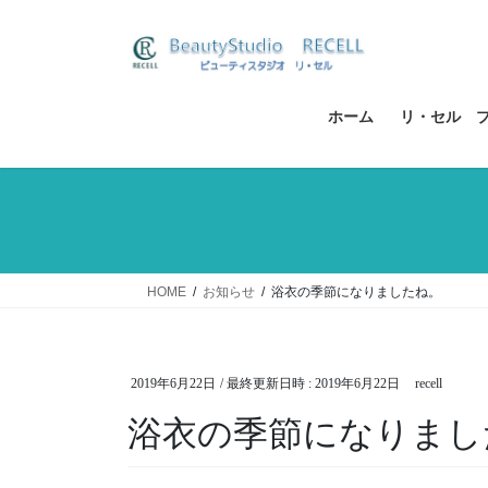
コ
ナ
ン
ビ
テ
ゲ
ン
ー
ツ
シ
ホーム
リ・セル 
へ
ョ
ス
ン
キ
に
ッ
移
プ
動
HOME
お知らせ
浴衣の季節になりましたね。
2019年6月22日
/ 最終更新日時 :
2019年6月22日
recell
浴衣の季節になりまし