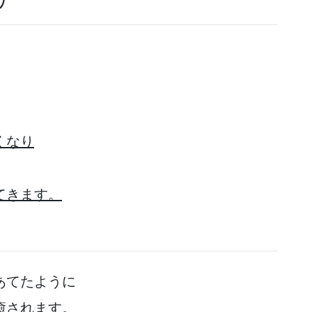
！
くなり
てきます。
！
あてたように
癒されます。