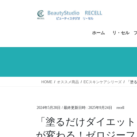
コ
ナ
ン
ビ
テ
ゲ
ン
ー
ツ
シ
ホーム
リ・セル 
へ
ョ
ス
ン
キ
に
ッ
移
プ
動
HOME
オススメ商品
ECスキンケアシリーズ
「塗
2024年5月28日
/ 最終更新日時 :
2025年9月24日
recell
「塗るだけダイエット
が変わる！ゼロジーフ