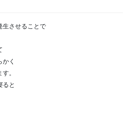
発生させることで
て
らかく
ます。
寝ると
。