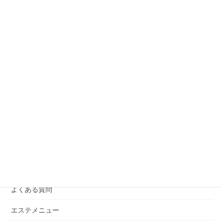
【ビフォーアフター写真あり】エラスチンサプリ3ヶ
月でたるみは改善する？
2025年8月21日
よくある質問に答えます！リ・セルがはじめてのお客
様
2025年7月15日
カテゴリー
Beauty通信
お知らせ
よくある質問
エステメニュー